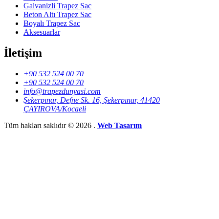
Galvanizli Trapez Sac
Beton Altı Trapez Sac
Boyalı Trapez Sac
Aksesuarlar
İletişim
+90 532 524 00 70
+90 532 524 00 70
info@trapezdunyasi.com
Şekerpınar, Defne Sk. 16, Şekerpınar, 41420
ÇAYIROVA/Kocaeli
Tüm hakları saklıdır © 2026 .
Web Tasarım