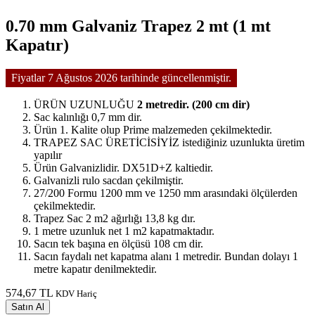
0.70 mm Galvaniz Trapez 2 mt (1 mt
Kapatır)
Fiyatlar 7 Ağustos 2026 tarihinde güncellenmiştir.
ÜRÜN UZUNLUĞU
2 metredir. (200 cm dir)
Sac kalınlığı 0,7 mm dir.
Ürün 1. Kalite olup Prime malzemeden çekilmektedir.
TRAPEZ SAC ÜRETİCİSİYİZ istediğiniz uzunlukta üretim
yapılır
Ürün Galvanizlidir. DX51D+Z kaltiedir.
Galvanizli rulo sacdan çekilmiştir.
27/200 Formu 1200 mm ve 1250 mm arasındaki ölçülerden
çekilmektedir.
Trapez Sac 2 m2 ağırlığı 13,8 kg dır.
1 metre uzunluk net 1 m2 kapatmaktadır.
Sacın tek başına en ölçüsü 108 cm dir.
Sacın faydalı net kapatma alanı 1 metredir. Bundan dolayı 1
metre kapatır denilmektedir.
574,67 TL
KDV Hariç
Satın Al