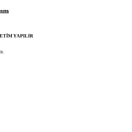
 mm
ETİM YAPILIR
ir.
.