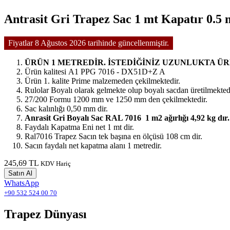
Antrasit Gri Trapez Sac 1 mt Kapatır 0.5
Fiyatlar 8 Ağustos 2026 tarihinde güncellenmiştir.
ÜRÜN 1 METREDİR. İSTEDİĞİNİZ UZUNLUKTA ÜR
Ürün kalitesi A1 PPG 7016 - DX51D+Z A
Ürün 1. kalite Prime malzemeden çekilmektedir.
Rulolar Boyalı olarak gelmekte olup boyalı sacdan üretilmekted
27/200 Formu 1200 mm ve 1250 mm den çekilmektedir.
Sac kalınlığı 0,50 mm dir.
Anrasit Gri Boyalı Sac RAL 7016 1 m2 ağırlığı 4,92 kg dır
Faydalı Kapatma Eni net 1 mt dir.
Ral7016 Trapez Sacın tek başına en ölçüsü 108 cm dir.
Sacın faydalı net kapatma alanı 1 metredir.
245,69 TL
KDV Hariç
Satın Al
WhatsApp
+90 532 524 00 70
Trapez Dünyası