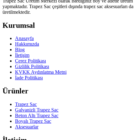
Trapez Sac Üretim Merkezi olarak istediğiniz boy ve adette üretim
yapmaktadır. Trapez Sac çeşitleri dışında trapez sac aksesuarları da
üretilmektedir.
Kurumsal
Anasayfa
Hakkımızda
Blog
İletişim
Çerez Politikası
Gizlilik Politikası
KVKK Aydınlatma Metni
İade Politikası
Ürünler
Trapez Sac
Galvanizli Trapez Sac
Beton Altı Trapez Sac
Boyalı Trapez Sac
Aksesuarlar