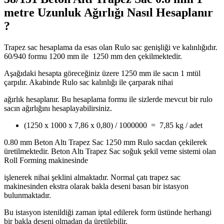
metre Uzunluk Ağırlığı Nasıl Hesaplanır
?
Trapez sac hesaplama da esas olan Rulo sac genişliği ve kalınlığıdır.
60/940 formu 1200 mm ile 1250 mm den çekilmektedir.
Aşağıdaki hesapta göreceğiniz üzere 1250 mm ile sacın 1 mtül
çarpılır. Akabinde Rulo sac kalınlığı ile çarparak nihai
ağırlık hesaplanır. Bu hesaplama formu ile sizlerde mevcut bir rulo
sacın ağırlığını hesaplayabilirsiniz.
(1250 x 1000 x 7,86 x 0,80) / 1000000 = 7,85 kg / adet
0.80 mm Beton Altı Trapez Sac 1250 mm Rulo sacdan çekilerek
üretilmektedir. Beton Altı Trapez Sac soğuk şekil veme sistemi olan
Roll Forming makinesinde
işlenerek nihai şeklini almaktadır. Normal çatı trapez sac
makinesinden ekstra olarak bakla deseni basan bir istasyon
bulunmaktadır.
Bu istasyon istenildiği zaman iptal edilerek form üstünde herhangi
bir bakla deseni olmadan da üretilebilir.