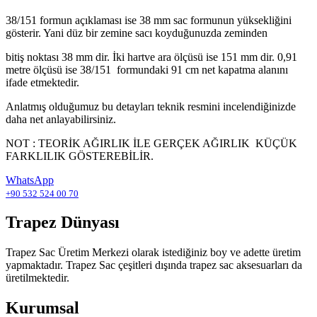
38/151 formun açıklaması ise 38 mm sac formunun yüksekliğini
gösterir. Yani düz bir zemine sacı koyduğunuzda zeminden
bitiş noktası 38 mm dir. İki hartve ara ölçüsü ise 151 mm dir. 0,91
metre ölçüsü ise 38/151 formundaki 91 cm net kapatma alanını
ifade etmektedir.
Anlatmış olduğumuz bu detayları teknik resmini incelendiğinizde
daha net anlayabilirsiniz.
NOT : TEORİK AĞIRLIK İLE GERÇEK AĞIRLIK KÜÇÜK
FARKLILIK GÖSTEREBİLİR.
WhatsApp
+90 532 524 00 70
Trapez Dünyası
Trapez Sac Üretim Merkezi olarak istediğiniz boy ve adette üretim
yapmaktadır. Trapez Sac çeşitleri dışında trapez sac aksesuarları da
üretilmektedir.
Kurumsal