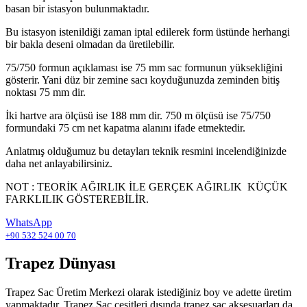
basan bir istasyon bulunmaktadır.
Bu istasyon istenildiği zaman iptal edilerek form üstünde herhangi
bir bakla deseni olmadan da üretilebilir.
75/750 formun açıklaması ise 75 mm sac formunun yüksekliğini
gösterir. Yani düz bir zemine sacı koyduğunuzda zeminden bitiş
noktası 75 mm dir.
İki hartve ara ölçüsü ise 188 mm dir. 750 m ölçüsü ise 75/750
formundaki 75 cm net kapatma alanını ifade etmektedir.
Anlatmış olduğumuz bu detayları teknik resmini incelendiğinizde
daha net anlayabilirsiniz.
NOT : TEORİK AĞIRLIK İLE GERÇEK AĞIRLIK KÜÇÜK
FARKLILIK GÖSTEREBİLİR.
WhatsApp
+90 532 524 00 70
Trapez Dünyası
Trapez Sac Üretim Merkezi olarak istediğiniz boy ve adette üretim
yapmaktadır. Trapez Sac çeşitleri dışında trapez sac aksesuarları da