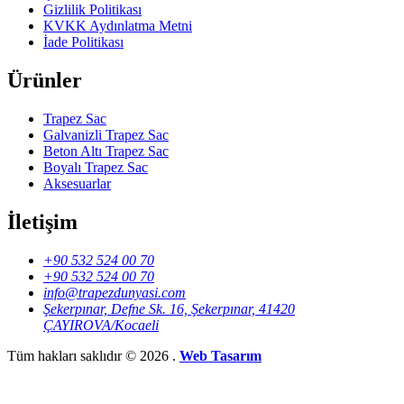
Gizlilik Politikası
KVKK Aydınlatma Metni
İade Politikası
Ürünler
Trapez Sac
Galvanizli Trapez Sac
Beton Altı Trapez Sac
Boyalı Trapez Sac
Aksesuarlar
İletişim
+90 532 524 00 70
+90 532 524 00 70
info@trapezdunyasi.com
Şekerpınar, Defne Sk. 16, Şekerpınar, 41420
ÇAYIROVA/Kocaeli
Tüm hakları saklıdır © 2026 .
Web Tasarım