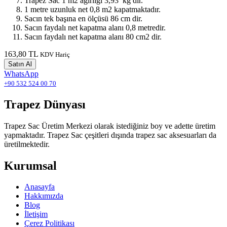
Trapez Sac 1 m2 ağırlığı 3,93 kg dır.
1 metre uzunluk net 0,8 m2 kapatmaktadır.
Sacın tek başına en ölçüsü 86 cm dir.
Sacın faydalı net kapatma alanı 0,8 metredir.
Sacın faydalı net kapatma alanı 80 cm2 dir.
163,80 TL
KDV Hariç
Satın Al
WhatsApp
+90 532 524 00 70
Trapez Dünyası
Trapez Sac Üretim Merkezi olarak istediğiniz boy ve adette üretim
yapmaktadır. Trapez Sac çeşitleri dışında trapez sac aksesuarları da
üretilmektedir.
Kurumsal
Anasayfa
Hakkımızda
Blog
İletişim
Çerez Politikası