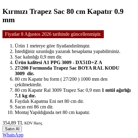
Kırmızı Trapez Sac 80 cm Kapatır 0.9
mm
Fiyatlar 8 Ağustos 2026 tarihinde güncellenmiştir.
Ürün 1 metreye göre fiyatlandırılmıştır.
İstediğiniz uzunluğu yazarak hesaplama yapabilirsiniz.
Sac kalınlığı 0,9 mm dir.
Ürün kalitesi A1 PPG 3009 - DX51D+Z A
27/200 Formunda Trapez Sac BOYA RAL KODU
3009 dir.
80 cm Kapatır bu form ( 27/200 ) 1000 mm den
çekilmektedir.
80 cm Kapatır Ral 3009 Trapez Sac 0,9 mm
1 mtül ağırlığı
7,1 kg dır.
Faydalı Kapatma Eni net 80 cm dir.
Sacın eni 86 cm dir.
Montaj Yapıldığında net 80 cm kapatır.
354,89 TL
KDV Hariç
Satın Al
WhatsApp