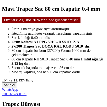
Mavi Trapez Sac 80 cm Kapatır 0.4 mm
Fiyatlar 8 Ağustos 2026 tarihinde güncellenmiştir.
Ürün 1 metreye göre fiyatlandırılmıştır.
İstediğiniz uzunluğu yazarak hesaplama yapabilirsiniz.
Sac kalınlığı 0,40 mm dir.
Ürün kalitesi A1 PPG 5010 - DX51D+Z A
27/200 Trapez Sac BOYA RAL KODU 5010 dir.
80 cm kapatır bu form (27/200) Formu 1000 mm den
çekilmektedir.
80 cm Kapatır Ral 5010 Trapez Sac 0.40 mm
1 mtül ağırlığı
3,15 kg dır.
Sacın tek başında montajsız eni 86 cm dir.
Montaj Yapıldığında net 80 cm kapatmaktadır.
164,72 TL
KDV Hariç
Satın Al
WhatsApp
+90 532 524 00 70
Trapez Dünyası