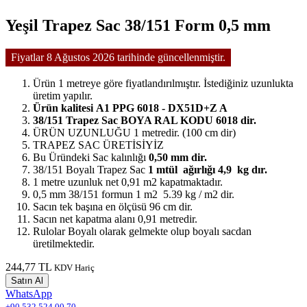
Yeşil Trapez Sac 38/151 Form 0,5 mm
Fiyatlar 8 Ağustos 2026 tarihinde güncellenmiştir.
Ürün 1 metreye göre fiyatlandırılmıştır. İstediğiniz uzunlukta
üretim yapılır.
Ürün kalitesi A1 PPG 6018 - DX51D+Z A
38/151 Trapez Sac BOYA RAL KODU 6018 dir.
ÜRÜN UZUNLUĞU 1 metredir. (100 cm dir)
TRAPEZ SAC ÜRETİSİYİZ
Bu Üründeki Sac kalınlığı
0,50 mm dir.
38/151 Boyalı Trapez Sac
1 mtül ağırlığı 4,9 kg dır.
1 metre uzunluk net 0,91 m2 kapatmaktadır.
0,5 mm 38/151 formun 1 m2 5.39 kg / m2 dir.
Sacın tek başına en ölçüsü 96 cm dir.
Sacın net kapatma alanı 0,91 metredir.
Rulolar Boyalı olarak gelmekte olup boyalı sacdan
üretilmektedir.
244,77 TL
KDV Hariç
Satın Al
WhatsApp
+90 532 524 00 70