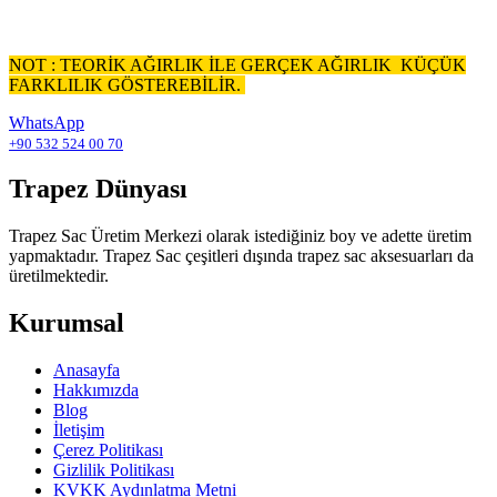
NOT : TEORİK AĞIRLIK İLE GERÇEK AĞIRLIK KÜÇÜK
FARKLILIK GÖSTEREBİLİR.
WhatsApp
+90 532 524 00 70
Trapez Dünyası
Trapez Sac Üretim Merkezi olarak istediğiniz boy ve adette üretim
yapmaktadır. Trapez Sac çeşitleri dışında trapez sac aksesuarları da
üretilmektedir.
Kurumsal
Anasayfa
Hakkımızda
Blog
İletişim
Çerez Politikası
Gizlilik Politikası
KVKK Aydınlatma Metni