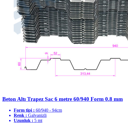
Beton Altı Trapez Sac 6 metre 60/940 Form 0.8 mm
Form tipi :
60/940 - 94cm
Renk :
Galvanizli
Uzunluk :
5 mt