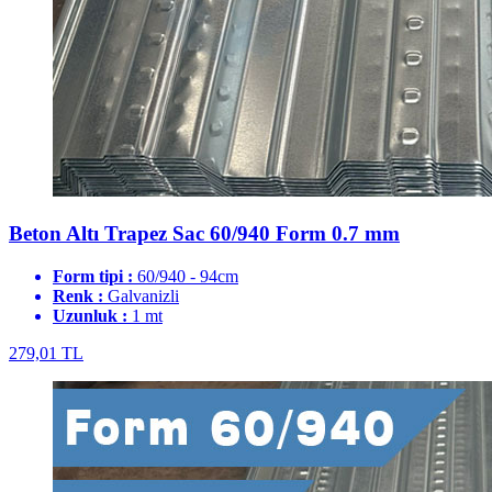
Beton Altı Trapez Sac 60/940 Form 0.7 mm
Form tipi :
60/940 - 94cm
Renk :
Galvanizli
Uzunluk :
1 mt
279,01 TL