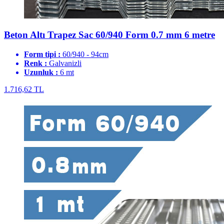
Beton Altı Trapez Sac 60/940 Form 0.7 mm 6 metre
Form tipi :
60/940 - 94cm
Renk :
Galvanizli
Uzunluk :
6 mt
1.716,62 TL