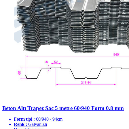
Beton Altı Trapez Sac 5 metre 60/940 Form 0.8 mm
Form tipi :
60/940 - 94cm
Renk :
Galvanizli