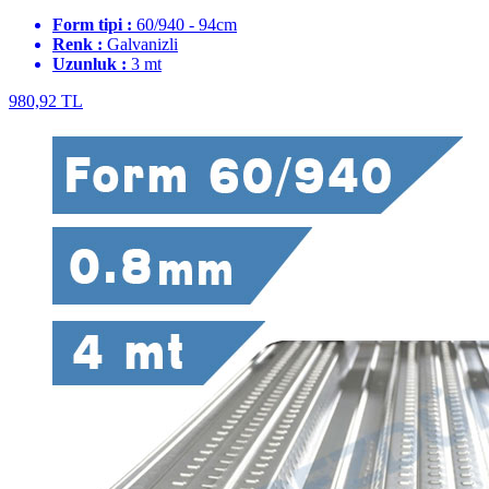
Form tipi :
60/940 - 94cm
Renk :
Galvanizli
Uzunluk :
3 mt
980,92 TL