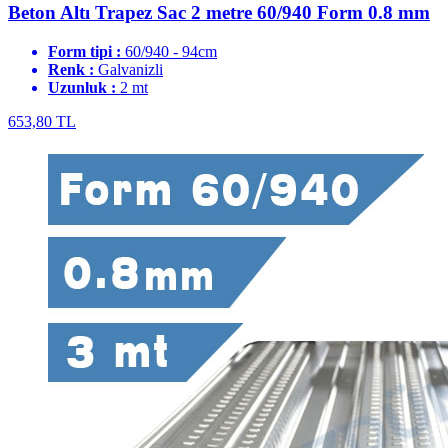
Beton Altı Trapez Sac 2 metre 60/940 Form 0.8 mm
Form tipi :
60/940 - 94cm
Renk :
Galvanizli
Uzunluk :
2 mt
653,80 TL