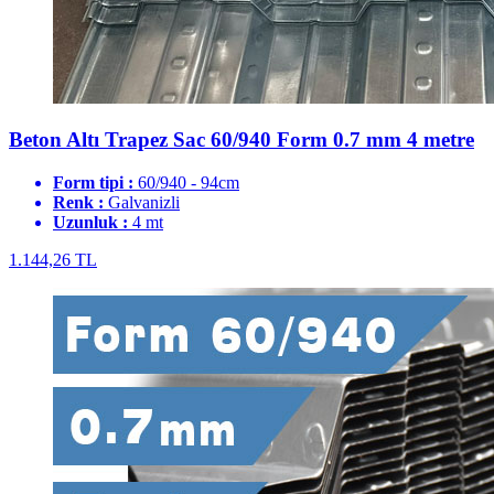
Beton Altı Trapez Sac 60/940 Form 0.7 mm 4 metre
Form tipi :
60/940 - 94cm
Renk :
Galvanizli
Uzunluk :
4 mt
1.144,26 TL