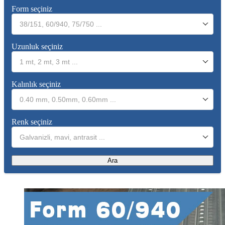
Form seçiniz
38/151, 60/940, 75/750 ...
Uzunluk seçiniz
1 mt, 2 mt, 3 mt ...
Kalınlık seçiniz
0.40 mm, 0.50mm, 0.60mm ...
Renk seçiniz
Galvanizli, mavi, antrasit ...
Ara