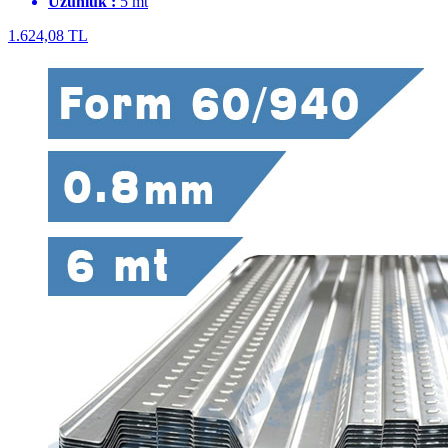
Uzunluk :
5 mt
1.624,08 TL