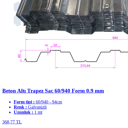
Beton Altı Trapez Sac 60/940 Form 0.9 mm
Form tipi :
60/940 - 94cm
Renk :
Galvanizli
Uzunluk :
1 mt
368,77 TL