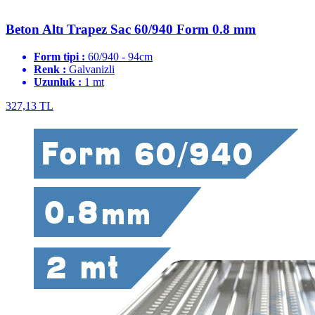
Beton Altı Trapez Sac 60/940 Form 0.8 mm
Form tipi :
60/940 - 94cm
Renk :
Galvanizli
Uzunluk :
1 mt
327,13 TL