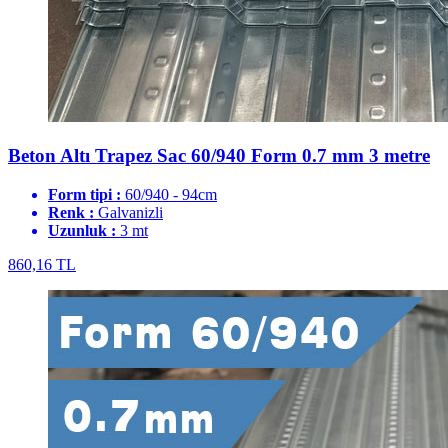
Beton Altı Trapez Sac 60/940 Form 0.7 mm 3 metre
Form tipi :
60/940 - 94cm
Renk :
Galvanizli
Uzunluk :
3 mt
860,16 TL