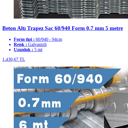
Beton Altı Trapez Sac 60/940 Form 0.7 mm 5 metre
Form tipi :
60/940 - 94cm
Renk :
Galvanizli
Uzunluk :
5 mt
1.430,67 TL