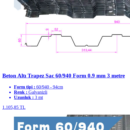
Beton Altı Trapez Sac 60/940 Form 0.9 mm 3 metre
Form tipi :
60/940 - 94cm
Renk :
Galvanizli
Uzunluk :
3 mt
1.105,85 TL