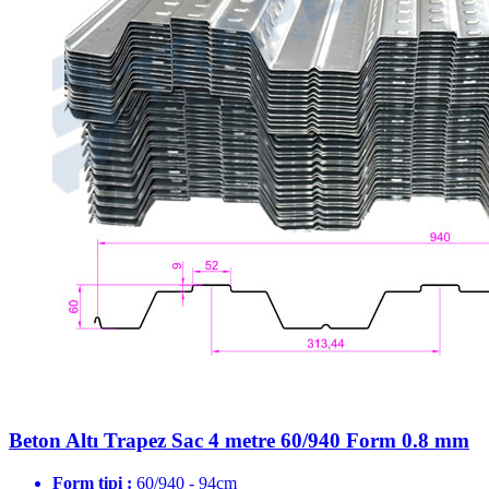
Beton Altı Trapez Sac 4 metre 60/940 Form 0.8 mm
Form tipi :
60/940 - 94cm