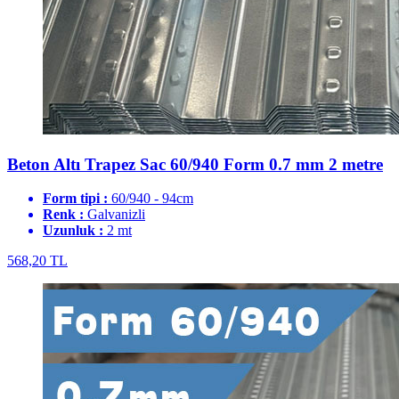
Beton Altı Trapez Sac 60/940 Form 0.7 mm 2 metre
Form tipi :
60/940 - 94cm
Renk :
Galvanizli
Uzunluk :
2 mt
568,20 TL