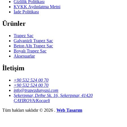
Gizlilik Politikası
KVKK Aydınlatma Metni
İade Politikası
Ürünler
Trapez Sac
Galvanizli Trapez Sac
Beton Altı Trapez Sac
Boyalı Trapez Sac
Aksesuarlar
İletişim
+90 532 524 00 70
+90 532 524 00 70
info@trapezdunyasi.com
Şekerpınar, Defne Sk. 16, Şekerpınar, 41420
ÇAYIROVA/Kocaeli
Tüm hakları saklıdır © 2026 .
Web Tasarım