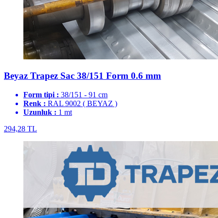
Beyaz Trapez Sac 38/151 Form 0.6 mm
Form tipi :
38/151 - 91 cm
Renk :
RAL 9002 ( BEYAZ )
Uzunluk :
1 mt
294,28 TL