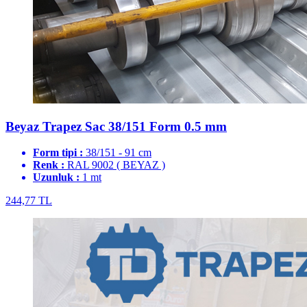
Beyaz Trapez Sac 38/151 Form 0.5 mm
Form tipi :
38/151 - 91 cm
Renk :
RAL 9002 ( BEYAZ )
Uzunluk :
1 mt
244,77 TL