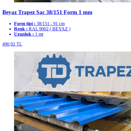
Beyaz Trapez Sac 38/151 Form 1 mm
Form tipi :
38/151 - 91 cm
Renk :
RAL 9002 ( BEYAZ )
Uzunluk :
1 mt
490,92 TL