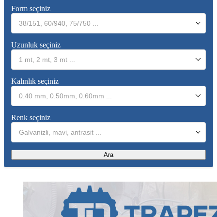
Form seçiniz
38/151, 60/940, 75/750 ...
Uzunluk seçiniz
1 mt, 2 mt, 3 mt ...
Kalınlık seçiniz
0.40 mm, 0.50mm, 0.60mm ...
Renk seçiniz
Galvanizli, mavi, antrasit ...
Ara