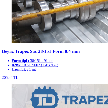
Beyaz Trapez Sac 38/151 Form 0.4 mm
Form tipi :
38/151 - 91 cm
Renk :
RAL 9002 ( BEYAZ )
Uzunluk :
1 mt
205,44 TL