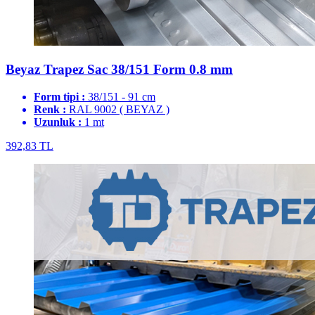
Beyaz Trapez Sac 38/151 Form 0.8 mm
Form tipi :
38/151 - 91 cm
Renk :
RAL 9002 ( BEYAZ )
Uzunluk :
1 mt
392,83 TL