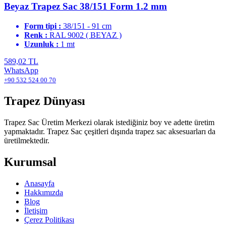
Beyaz Trapez Sac 38/151 Form 1.2 mm
Form tipi :
38/151 - 91 cm
Renk :
RAL 9002 ( BEYAZ )
Uzunluk :
1 mt
589,02 TL
WhatsApp
+90 532 524 00 70
Trapez Dünyası
Trapez Sac Üretim Merkezi olarak istediğiniz boy ve adette üretim
yapmaktadır. Trapez Sac çeşitleri dışında trapez sac aksesuarları da
üretilmektedir.
Kurumsal
Anasayfa
Hakkımızda
Blog
İletişim
Çerez Politikası