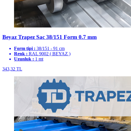
Beyaz Trapez Sac 38/151 Form 0.7 mm
Form tipi :
38/151 - 91 cm
Renk :
RAL 9002 ( BEYAZ )
Uzunluk :
1 mt
343,32 TL