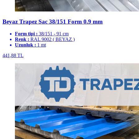
Beyaz Trapez Sac 38/151 Form 0.9 mm
Form tipi :
38/151 - 91 cm
Renk :
RAL 9002 ( BEYAZ )
Uzunluk :
1 mt
441,88 TL